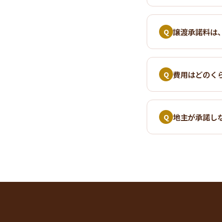
譲渡承諾料は
Q
費用はどのく
Q
地主が承諾し
Q