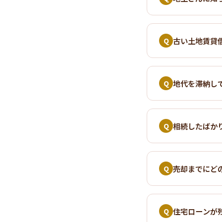
古い土地賃貸
Q
地代を滞納し
Q
相続したばか
Q
売却までにど
Q
住宅ローンが
Q